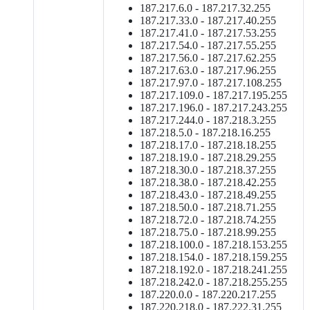
187.217.6.0 - 187.217.32.255
187.217.33.0 - 187.217.40.255
187.217.41.0 - 187.217.53.255
187.217.54.0 - 187.217.55.255
187.217.56.0 - 187.217.62.255
187.217.63.0 - 187.217.96.255
187.217.97.0 - 187.217.108.255
187.217.109.0 - 187.217.195.255
187.217.196.0 - 187.217.243.255
187.217.244.0 - 187.218.3.255
187.218.5.0 - 187.218.16.255
187.218.17.0 - 187.218.18.255
187.218.19.0 - 187.218.29.255
187.218.30.0 - 187.218.37.255
187.218.38.0 - 187.218.42.255
187.218.43.0 - 187.218.49.255
187.218.50.0 - 187.218.71.255
187.218.72.0 - 187.218.74.255
187.218.75.0 - 187.218.99.255
187.218.100.0 - 187.218.153.255
187.218.154.0 - 187.218.159.255
187.218.192.0 - 187.218.241.255
187.218.242.0 - 187.218.255.255
187.220.0.0 - 187.220.217.255
187.220.218.0 - 187.222.31.255