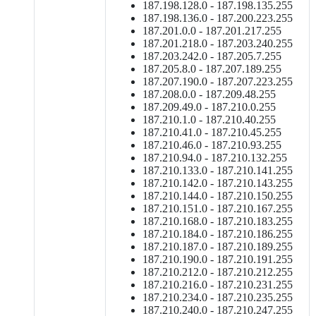
187.198.128.0 - 187.198.135.255
187.198.136.0 - 187.200.223.255
187.201.0.0 - 187.201.217.255
187.201.218.0 - 187.203.240.255
187.203.242.0 - 187.205.7.255
187.205.8.0 - 187.207.189.255
187.207.190.0 - 187.207.223.255
187.208.0.0 - 187.209.48.255
187.209.49.0 - 187.210.0.255
187.210.1.0 - 187.210.40.255
187.210.41.0 - 187.210.45.255
187.210.46.0 - 187.210.93.255
187.210.94.0 - 187.210.132.255
187.210.133.0 - 187.210.141.255
187.210.142.0 - 187.210.143.255
187.210.144.0 - 187.210.150.255
187.210.151.0 - 187.210.167.255
187.210.168.0 - 187.210.183.255
187.210.184.0 - 187.210.186.255
187.210.187.0 - 187.210.189.255
187.210.190.0 - 187.210.191.255
187.210.212.0 - 187.210.212.255
187.210.216.0 - 187.210.231.255
187.210.234.0 - 187.210.235.255
187.210.240.0 - 187.210.247.255