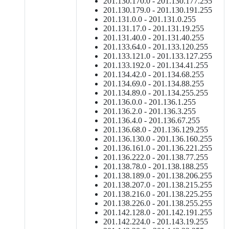
201.130.170.0 - 201.130.177.255
201.130.179.0 - 201.130.191.255
201.131.0.0 - 201.131.0.255
201.131.17.0 - 201.131.19.255
201.131.40.0 - 201.131.40.255
201.133.64.0 - 201.133.120.255
201.133.121.0 - 201.133.127.255
201.133.192.0 - 201.134.41.255
201.134.42.0 - 201.134.68.255
201.134.69.0 - 201.134.88.255
201.134.89.0 - 201.134.255.255
201.136.0.0 - 201.136.1.255
201.136.2.0 - 201.136.3.255
201.136.4.0 - 201.136.67.255
201.136.68.0 - 201.136.129.255
201.136.130.0 - 201.136.160.255
201.136.161.0 - 201.136.221.255
201.136.222.0 - 201.138.77.255
201.138.78.0 - 201.138.188.255
201.138.189.0 - 201.138.206.255
201.138.207.0 - 201.138.215.255
201.138.216.0 - 201.138.225.255
201.138.226.0 - 201.138.255.255
201.142.128.0 - 201.142.191.255
201.142.224.0 - 201.143.19.255