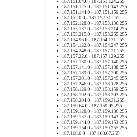
187.151.64.0 - 187.151.124.255
187.151.125.0 - 187.151.143.255
187.151.144.0 - 187.151.159.255
187.152.0.0 - 187.152.31.255
187.152.128.0 - 187.153.136.255
187.153.137.0 - 187.153.214.255
187.153.215.0 - 187.153.255.255
187.154.96.0 - 187.154.121.255
187.154.122.0 - 187.154.247.255
187.154.248.0 - 187.157.21.255
187.157.22.0 - 187.157.129.255
187.157.130.0 - 187.157.140.255
187.157.141.0 - 187.157.188.255
187.157.189.0 - 187.157.200.255
187.157.201.0 - 187.157.245.255
187.157.246.0 - 187.158.128.255
187.158.129.0 - 187.158.159.255
187.158.192.0 - 187.158.203.255
187.158.204.0 - 187.159.31.255
187.159.64.0 - 187.159.95.255
187.159.128.0 - 187.159.136.255
187.159.137.0 - 187.159.143.255
187.159.144.0 - 187.159.153.255
187.159.154.0 - 187.159.255.255
187.168.0.0 - 187.168.67.255