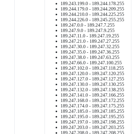
189.243.199.0 - 189.244.178.255
189.244.179.0 - 189.244.209.255
189.244.210.0 - 189.244.225.255
189.244.226.0 - 189.245.255.255
189.247.0.0 - 189.247.7.255
189.247.9.0 - 189.247.9.255
189.247.11.0 - 189.247.19.255
189.247.21.0 - 189.247.27.255
189.247.30.0 - 189.247.32.255
189.247.35.0 - 189.247.36.255
189.247.38.0 - 189.247.63.255
189.247.66.0 - 189.247.100.255
189.247.102.0 - 189.247.118.255
189.247.120.0 - 189.247.120.255
189.247.127.0 - 189.247.127.255
189.247.130.0 - 189.247.130.255
189.247.132.0 - 189.247.138.255
189.247.141.0 - 189.247.166.255
189.247.168.0 - 189.247.172.255
189.247.174.0 - 189.247.175.255
189.247.185.0 - 189.247.185.255
189.247.195.0 - 189.247.195.255
189.247.197.0 - 189.247.198.255
189.247.203.0 - 189.247.203.255
189.247.208.0 - 189.247.208.255