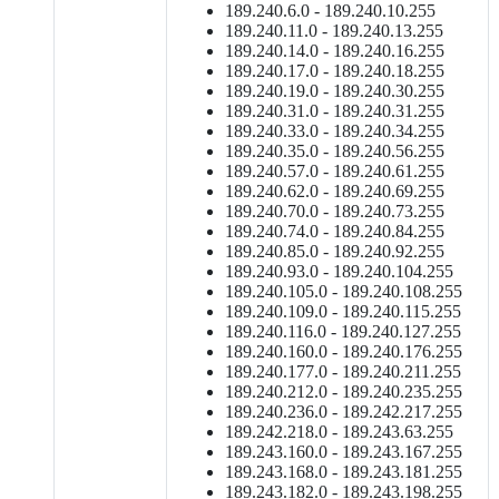
189.240.6.0 - 189.240.10.255
189.240.11.0 - 189.240.13.255
189.240.14.0 - 189.240.16.255
189.240.17.0 - 189.240.18.255
189.240.19.0 - 189.240.30.255
189.240.31.0 - 189.240.31.255
189.240.33.0 - 189.240.34.255
189.240.35.0 - 189.240.56.255
189.240.57.0 - 189.240.61.255
189.240.62.0 - 189.240.69.255
189.240.70.0 - 189.240.73.255
189.240.74.0 - 189.240.84.255
189.240.85.0 - 189.240.92.255
189.240.93.0 - 189.240.104.255
189.240.105.0 - 189.240.108.255
189.240.109.0 - 189.240.115.255
189.240.116.0 - 189.240.127.255
189.240.160.0 - 189.240.176.255
189.240.177.0 - 189.240.211.255
189.240.212.0 - 189.240.235.255
189.240.236.0 - 189.242.217.255
189.242.218.0 - 189.243.63.255
189.243.160.0 - 189.243.167.255
189.243.168.0 - 189.243.181.255
189.243.182.0 - 189.243.198.255