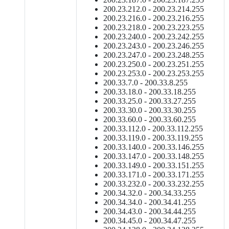
200.23.212.0 - 200.23.214.255
200.23.216.0 - 200.23.216.255
200.23.218.0 - 200.23.223.255
200.23.240.0 - 200.23.242.255
200.23.243.0 - 200.23.246.255
200.23.247.0 - 200.23.248.255
200.23.250.0 - 200.23.251.255
200.23.253.0 - 200.23.253.255
200.33.7.0 - 200.33.8.255
200.33.18.0 - 200.33.18.255
200.33.25.0 - 200.33.27.255
200.33.30.0 - 200.33.30.255
200.33.60.0 - 200.33.60.255
200.33.112.0 - 200.33.112.255
200.33.119.0 - 200.33.119.255
200.33.140.0 - 200.33.146.255
200.33.147.0 - 200.33.148.255
200.33.149.0 - 200.33.151.255
200.33.171.0 - 200.33.171.255
200.33.232.0 - 200.33.232.255
200.34.32.0 - 200.34.33.255
200.34.34.0 - 200.34.41.255
200.34.43.0 - 200.34.44.255
200.34.45.0 - 200.34.47.255