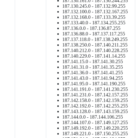
187.130.161.0 - 187.130.244.255
187.130.245.0 - 187.132.99.255
187.132.100.0 - 187.132.167.255
187.132.168.0 - 187.133.39.255
187.133.40.0 - 187.134.255.255
187.136.0.0 - 187.136.87.255
187.136.88.0 - 187.137.117.255
187.137.118.0 - 187.138.249.255
187.138.250.0 - 187.140.211.255
187.140.212.0 - 187.140.228.255
187.140.229.0 - 187.141.14.255
187.141.15.0 - 187.141.30.255
187.141.31.0 - 187.141.35.255
187.141.36.0 - 187.141.41.255
187.141.43.0 - 187.141.94.255
187.141.95.0 - 187.141.190.255
187.141.191.0 - 187.141.230.255
187.141.231.0 - 187.142.157.255
187.142.158.0 - 187.142.159.255
187.142.192.0 - 187.142.255.255
187.143.128.0 - 187.143.159.255
187.144.0.0 - 187.144.106.255
187.144.107.0 - 187.149.127.255
187.149.192.0 - 187.149.220.255
187.149.221.0 - 187.150.255.255