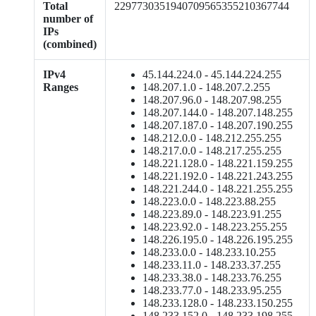
Total
2297730351940709565355210367744
number of
IPs
(combined)
IPv4
45.144.224.0 - 45.144.224.255
Ranges
148.207.1.0 - 148.207.2.255
148.207.96.0 - 148.207.98.255
148.207.144.0 - 148.207.148.255
148.207.187.0 - 148.207.190.255
148.212.0.0 - 148.212.255.255
148.217.0.0 - 148.217.255.255
148.221.128.0 - 148.221.159.255
148.221.192.0 - 148.221.243.255
148.221.244.0 - 148.221.255.255
148.223.0.0 - 148.223.88.255
148.223.89.0 - 148.223.91.255
148.223.92.0 - 148.223.255.255
148.226.195.0 - 148.226.195.255
148.233.0.0 - 148.233.10.255
148.233.11.0 - 148.233.37.255
148.233.38.0 - 148.233.76.255
148.233.77.0 - 148.233.95.255
148.233.128.0 - 148.233.150.255
148.233.152.0 - 148.233.198.255