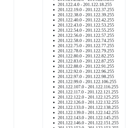
201.122.4.0 - 201.122.18.255
201.122.19.0 - 201.122.37.255
201.122.38.0 - 201.122.39.255
201.122.40.0 - 201.122.42.255
201.122.43.0 - 201.122.53.255
201.122.54.0 - 201.122.55.255
201.122.56.0 - 201.122.57.255
201.122.58.0 - 201.122.74.255
201.122.75.0 - 201.122.77.255
201.122.78.0 - 201.122.79.255
201.122.80.0 - 201.122.82.255
201.122.83.0 - 201.122.87.255
201.122.88.0 - 201.122.91.255
201.122.92.0 - 201.122.96.255
201.122.97.0 - 201.122.98.255
201.122.99.0 - 201.122.106.255
201.122.107.0 - 201.122.116.255
201.122.117.0 - 201.122.121.255
201.122.122.0 - 201.122.125.255
201.122.126.0 - 201.122.132.255
201.122.133.0 - 201.122.138.255
201.122.139.0 - 201.122.142.255
201.122.143.0 - 201.122.145.255
201.122.146.0 - 201.122.151.255
201.122.152.0 - 201.122.153.255