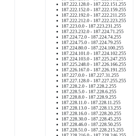
187.222.128.0 - 187.222.151.255
187.222.152.0 - 187.222.159.255
187.222.192.0 - 187.222.211.255
187.222.212.0 - 187.222.223.255
187.223.0.0 - 187.223.231.255
187.223.232.0 - 187.224.71.255
187.224.72.0 - 187.224.74.255
187.224.75.0 - 187.224.79.255
187.224.80.0 - 187.224.100.255
187.224.101.0 - 187.224.102.255
187.224.103.0 - 187.225.247.255
187.225.248.0 - 187.226.166.255
187.226.167.0 - 187.226.191.255
187.227.0.0 - 187.227.31.255
187.227.128.0 - 187.227.255.255
187.228.2.0 - 187.228.2.255
187.228.5.0 - 187.228.6.255
187.228.8.0 - 187.228.9.255
187.228.11.0 - 187.228.11.255
187.228.13.0 - 187.228.13.255
187.228.16.0 - 187.228.20.255
187.228.30.0 - 187.228.45.255
187.228.46.0 - 187.228.50.255
187.228.51.0 - 187.228.215.255
187.228.216.0 - 187.228.246.255