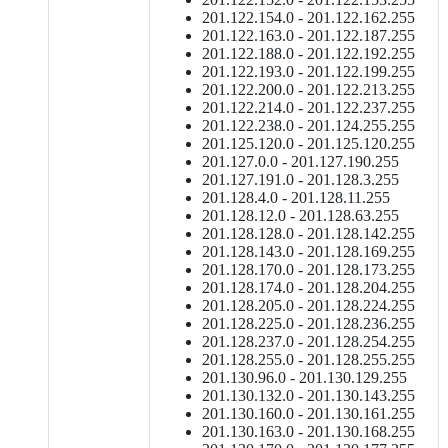
201.122.154.0 - 201.122.162.255
201.122.163.0 - 201.122.187.255
201.122.188.0 - 201.122.192.255
201.122.193.0 - 201.122.199.255
201.122.200.0 - 201.122.213.255
201.122.214.0 - 201.122.237.255
201.122.238.0 - 201.124.255.255
201.125.120.0 - 201.125.120.255
201.127.0.0 - 201.127.190.255
201.127.191.0 - 201.128.3.255
201.128.4.0 - 201.128.11.255
201.128.12.0 - 201.128.63.255
201.128.128.0 - 201.128.142.255
201.128.143.0 - 201.128.169.255
201.128.170.0 - 201.128.173.255
201.128.174.0 - 201.128.204.255
201.128.205.0 - 201.128.224.255
201.128.225.0 - 201.128.236.255
201.128.237.0 - 201.128.254.255
201.128.255.0 - 201.128.255.255
201.130.96.0 - 201.130.129.255
201.130.132.0 - 201.130.143.255
201.130.160.0 - 201.130.161.255
201.130.163.0 - 201.130.168.255